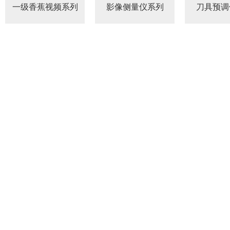
一级香蕉视频系列
影像侧量仪系列
刀具预调
万濠经济型
万濠手动G型
万濠高精度型
万濠手动F型
万濠卧式型
万濠全自动H型
万濠落地式